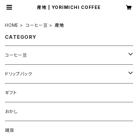
産地 | YORIMICHI COFFEE
HOME
コーヒー豆
産地
CATEGORY
コーヒー豆
産地
ドリップバック
エチオピア
焙煎度
ハンドドリップ（ホット）用
ギフト
ケニア
深煎り
品種
水だしアイスコーヒー用
おかし
グアテマラ
中深煎り
プロセス
雑貨