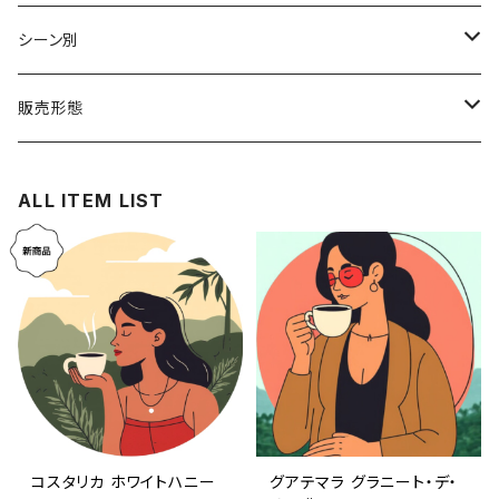
コロンビア
中煎り
ウォッシュド
シーン別
ブラジル
浅煎り
ナチュラル
毎朝のルーチン
販売形態
パナマ
パルプドナチュラル
夕方からのがんばり
サブスクリプション（定期購入）
ALL ITEM LIST
インドネシア
アナエロビック
非日常を感じる
単発購入
中国
キャンプで飲む
コスタリカ
コスタリカ ホワイトハニー
グアテマラ グラニート・デ・