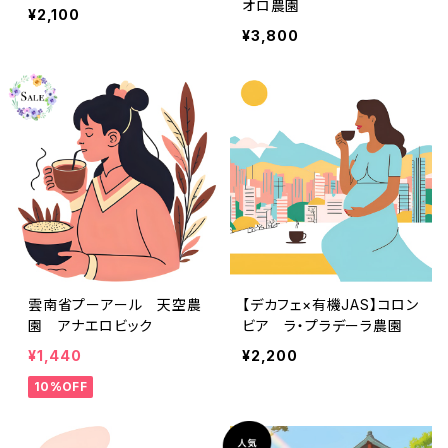
オロ農園
¥2,100
¥3,800
雲南省プーアール 天空農
【デカフェ×有機JAS】コロン
園 アナエロビック
ビア ラ・プラデーラ農園
¥1,440
¥2,200
10%OFF