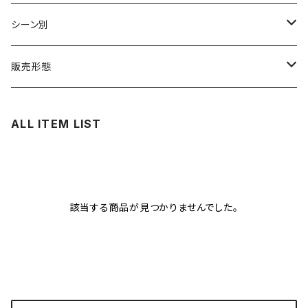
コロンビア
中煎り
ウォッシュド
シーン別
ブラジル
浅煎り
ナチュラル
毎朝のルーチン
販売形態
パナマ
パルプドナチュラル
夕方からのがんばり
サブスクリプション（定期購入）
ALL ITEM LIST
インドネシア
アナエロビック
非日常を感じる
単発購入
中国
キャンプで飲む
該当する商品が見つかりませんでした。
コスタリカ