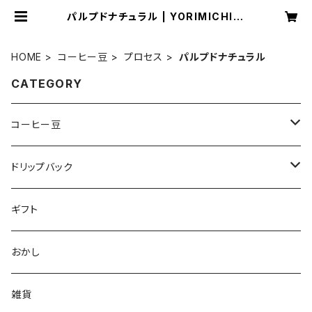
パルプドナチュラル | YORIMICHI C
OFFEE
HOME
コーヒー豆
プロセス
パルプドナチュラル
CATEGORY
コーヒー豆
産地
ドリップバック
エチオピア
焙煎度
ハンドドリップ（ホット）用
ギフト
ケニア
深煎り
品種
水だしアイスコーヒー用
おかし
グアテマラ
中深煎り
プロセス
雑貨